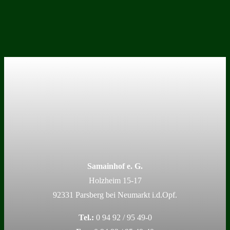
Samainhof e. G.
Holzheim 15-17
92331 Parsberg bei Neumarkt i.d.Opf.
Tel.:
0 94 92 / 95 49-0